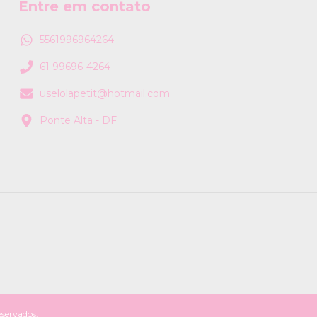
Entre em contato
5561996964264
61 99696-4264
uselolapetit@hotmail.com
Ponte Alta - DF
servados.