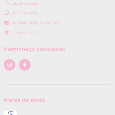
5561996964264
61 99696-4264
uselolapetit@hotmail.com
Ponte Alta - DF
Permaneça conectado
Meios de envio