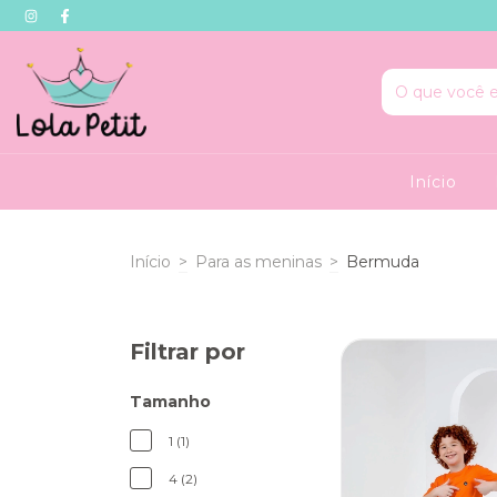
Início
Início
>
Para as meninas
>
Bermuda
Filtrar por
Tamanho
1 (1)
4 (2)