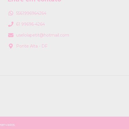
5561996964264
61 99696-4264
uselolapetit@hotmail.com
Ponte Alta - DF
servados.