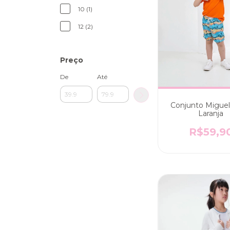
10 (1)
12 (2)
Preço
De
Até
Conjunto Miguel 
Laranja
R$59,9