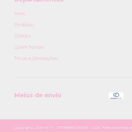
Início
Produtos
Contato
Quem Somos
Trocas e Devoluções
Meios de envio
Copyright LOLA PETIT - 37776889000103 - 2026. Todos os direitos re